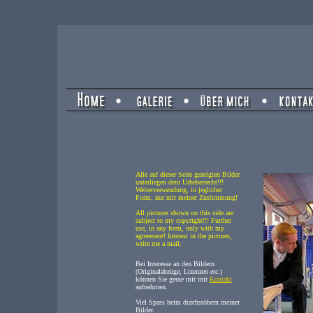
Alle auf dieser Seite gezeigten Bilder
unterliegen dem Urheberrecht!!!
Weiterverwendung, in jeglicher
Form, nur mit meiner Zustimmung!
All pictures shown on this side are
subject to my copyright!!! Further
use, in any form, only with my
agreement! Interest in the pictures,
write me a mail.
Bei Interesse an den Bildern
(Originalabzüge, Lizenzen etc.)
können Sie gerne mit mir
Kontakt
aufnehmen.
Viel Spass beim durchstöbern meiner
Bilder.