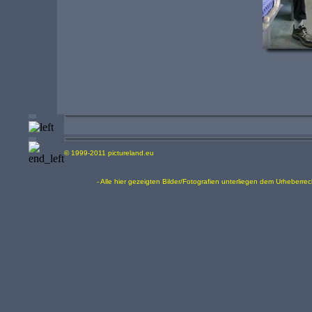
© 1999-2011 pictureland.eu
- Alle hier gezeigten Bilder/Fotografien unterliegen dem Urheberre