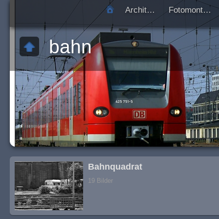
Architektur
Fotomontagen
bahn
Bahnquadrat
19 Bilder